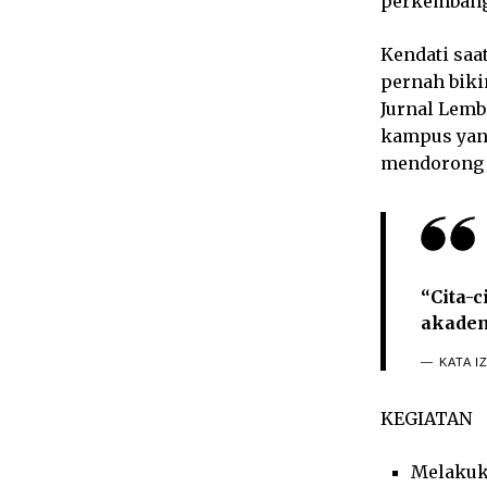
perkembanga
Kendati saa
pernah biki
Jurnal Lemb
kampus yang
mendorong 
“Cita-c
akadem
KATA I
KEGIATAN
Melakuka