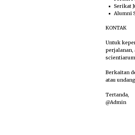
Serikat 
Alumni S
KONTAK
Untuk keper
perjalanan, 
scientiaru
Berkaitan d
atau undan
Tertanda,
@Admin