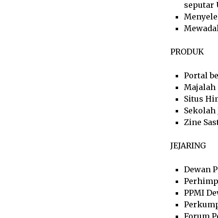
seputar 
Menyele
Mewadahi
PRODUK
Portal b
Majalah
Situs Hi
Sekolah 
Zine Sas
JEJARING
Dewan P
Perhimp
PPMI De
Perkump
Forum P