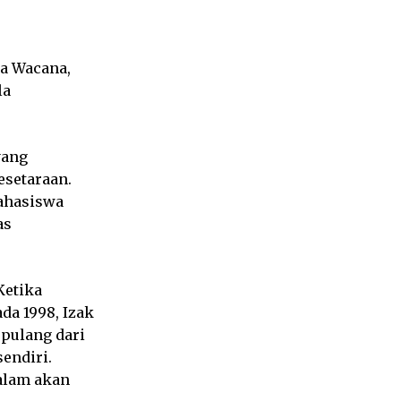
ya Wacana,
la
yang
esetaraan.
Mahasiswa
as
Ketika
da 1998, Izak
epulang dari
endiri.
alam akan