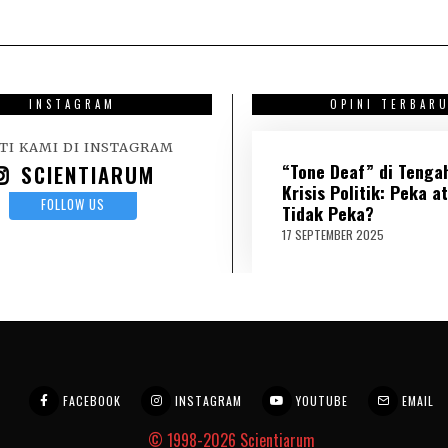
INSTAGRAM
OPINI TERBAR
TI KAMI DI INSTAGRAM
“Tone Deaf” di Tenga
SCIENTIARUM
Krisis Politik: Peka a
FOLLOW US
Tidak Peka?
17 SEPTEMBER 2025
1
8
S
E
P
T
E
M
B
E
FACEBOOK
INSTAGRAM
YOUTUBE
EMAIL
R
2
© 1998-2026
Scientiarum
0