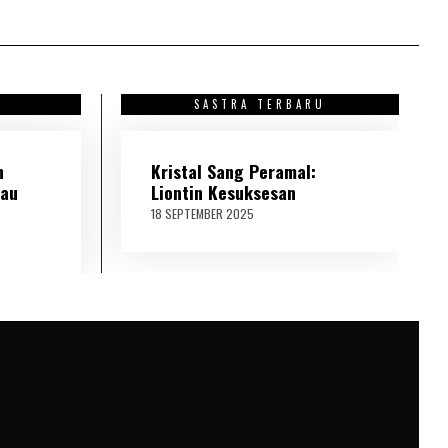
U
SASTRA TERBARU
h
Kristal Sang Peramal:
tau
Liontin Kesuksesan
18 SEPTEMBER 2025
2
1
S
E
P
T
E
M
B
E
R
2
0
2