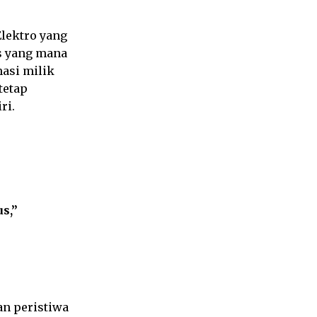
lektro yang
s yang mana
asi milik
tetap
ri.
s,”
an peristiwa