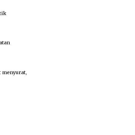
tik
atan
t menyurat,