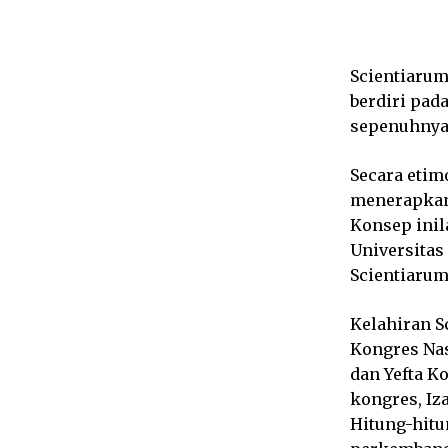
Scientiarum
berdiri pad
sepenuhnya
Secara etim
menerapkan 
Konsep inil
Universitas
Scientiarum
Kelahiran S
Kongres Nas
dan Yefta K
kongres, Iz
Hitung-hitu