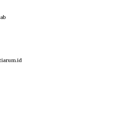
wab
tiarum.id