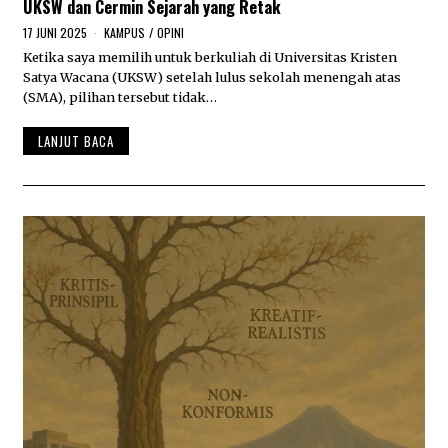
UKSW dan Cermin Sejarah yang Retak
17 JUNI 2025
1
KAMPUS
/
OPINI
7
Ketika saya memilih untuk berkuliah di Universitas Kristen
J
Satya Wacana (UKSW) setelah lulus sekolah menengah atas
U
N
(SMA), pilihan tersebut tidak…
I
2
LANJUT BACA
0
2
5