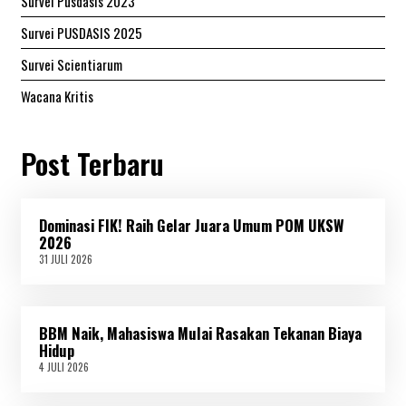
Survei Pusdasis 2023
Survei PUSDASIS 2025
Survei Scientiarum
Wacana Kritis
Post Terbaru
Dominasi FIK! Raih Gelar Juara Umum POM UKSW
2026
31 JULI 2026
3
1
J
U
L
BBM Naik, Mahasiswa Mulai Rasakan Tekanan Biaya
I
2
Hidup
0
4 JULI 2026
4
2
J
6
U