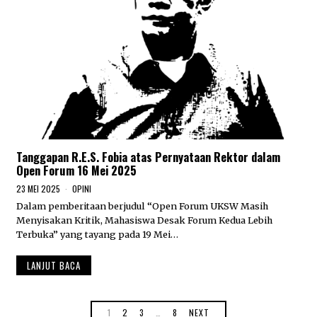
Tanggapan R.E.S. Fobia atas Pernyataan Rektor dalam
Open Forum 16 Mei 2025
23 MEI 2025
2
OPINI
3
Dalam pemberitaan berjudul “Open Forum UKSW Masih
M
Menyisakan Kritik, Mahasiswa Desak Forum Kedua Lebih
E
I
Terbuka” yang tayang pada 19 Mei…
2
0
LANJUT BACA
2
5
1
2
3
…
8
NEXT