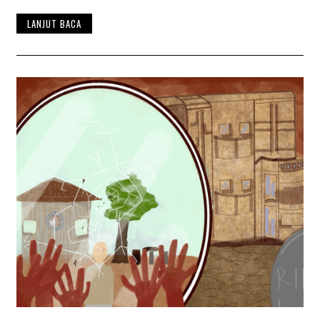
T
E
LANJUT BACA
M
B
E
R
2
0
2
5