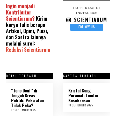
Ingin menjadi
IKUTI KAMI DI
Kontributor
INSTAGRAM
Scientiarum?
Kirim
SCIENTIARUM
karya tulis berupa
FOLLOW US
Artikel, Opini, Puisi,
dan Sastra lainnya
melalui surel:
Redaksi Scientiarum
OPINI TERBARU
SASTRA TERBARU
“Tone Deaf” di
Kristal Sang
Tengah Krisis
Peramal: Liontin
Politik: Peka atau
Kesuksesan
Tidak Peka?
18 SEPTEMBER 2025
2
1
17 SEPTEMBER 2025
1
S
8