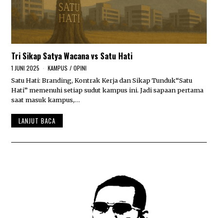
Tri Sikap Satya Wacana vs Satu Hati
1 JUNI 2025
2
KAMPUS
/
OPINI
J
Satu Hati: Branding, Kontrak Kerja dan Sikap Tunduk“Satu
U
Hati” memenuhi setiap sudut kampus ini. Jadi sapaan pertama
N
I
saat masuk kampus,…
2
0
LANJUT BACA
2
5