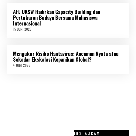
L
I
AFL UKSW Hadirkan Capacity Building dan
2
0
Pertukaran Budaya Bersama Mahasiswa
2
Internasional
6
15 JUNI 2026
1
5
J
U
N
Mengukur Risiko Hantavirus: Ancaman Nyata atau
I
2
Sekadar Ekskalasi Kepanikan Global?
0
4 JUNI 2026
4
2
J
6
U
N
I
2
0
2
6
INSTAGRAM