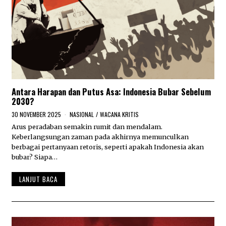
Antara Harapan dan Putus Asa: Indonesia Bubar Sebelum
2030?
30 NOVEMBER 2025
3
NASIONAL
/
WACANA KRITIS
0
Arus peradaban semakin rumit dan mendalam.
N
Keberlangsungan zaman pada akhirnya memunculkan
O
V
berbagai pertanyaan retoris, seperti apakah Indonesia akan
E
bubar? Siapa…
M
B
LANJUT BACA
E
R
2
0
2
5