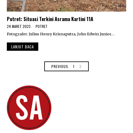
Potret: Situasi Terkini Asrama Kartini 11A
24 MARET 2023
2
POTRET
4
Fotografer: Julius Henry Krisnaputra, John Edwin Junior…
M
A
R
LANJUT BACA
E
T
2
0
PREVIOUS
1
2
2
3