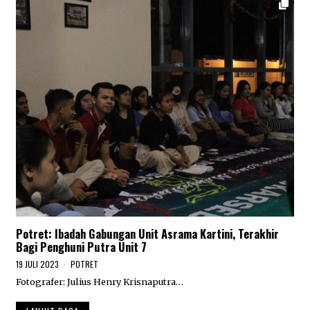
Potret: Ibadah Gabungan Unit Asrama Kartini, Terakhir
Bagi Penghuni Putra Unit 7
19 JULI 2023
1
POTRET
9
Fotografer: Julius Henry Krisnaputra…
J
U
L