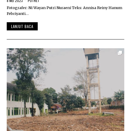
8 MEI 2023
8
POTRET
M
Fotografer: Ni Wayan Putri Nuraeni Teks: Annisa Reiny Hanum
E
Febriyanti…
I
2
0
LANJUT BACA
2
3