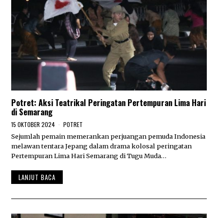
Potret: Aksi Teatrikal Peringatan Pertempuran Lima Hari
di Semarang
15 OKTOBER 2024
1
POTRET
9
Sejumlah pemain memerankan perjuangan pemuda Indonesia
O
melawan tentara Jepang dalam drama kolosal peringatan
K
T
Pertempuran Lima Hari Semarang di Tugu Muda…
O
B
LANJUT BACA
E
R
2
0
2
4