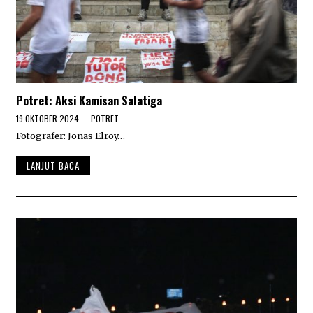
Potret: Aksi Kamisan Salatiga
19 OKTOBER 2024
1
POTRET
9
Fotografer: Jonas Elroy…
O
K
T
LANJUT BACA
O
B
E
R
2
0
2
4