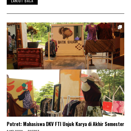
LANJUT BACA
I
2
0
2
3
Potret: Mahasiswa DKV FTI Unjuk Karya di Akhir Semester