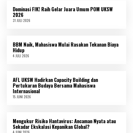
Dominasi FIK! Raih Gelar Juara Umum POM UKSW
2026
31 JULI 2026
3
1
J
U
L
BBM Naik, Mahasiswa Mulai Rasakan Tekanan Biaya
I
2
Hidup
0
4 JULI 2026
4
2
J
6
U
L
I
AFL UKSW Hadirkan Capacity Building dan
2
0
Pertukaran Budaya Bersama Mahasiswa
2
Internasional
6
15 JUNI 2026
1
5
J
U
N
Mengukur Risiko Hantavirus: Ancaman Nyata atau
I
2
Sekadar Ekskalasi Kepanikan Global?
0
4 JUNI 2026
4