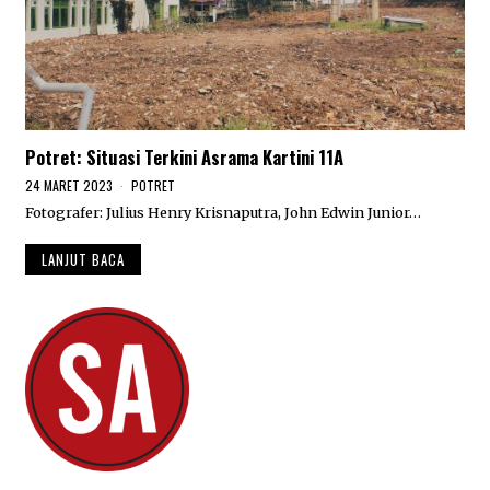
Potret: Situasi Terkini Asrama Kartini 11A
24 MARET 2023
2
POTRET
4
Fotografer: Julius Henry Krisnaputra, John Edwin Junior…
M
A
R
LANJUT BACA
E
T
2
0
2
3