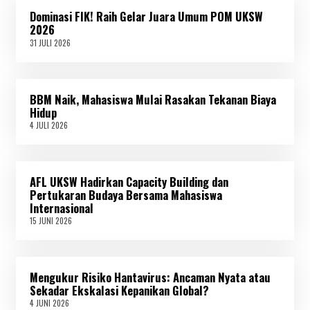
Dominasi FIK! Raih Gelar Juara Umum POM UKSW
2026
31 JULI 2026
3
1
J
U
L
BBM Naik, Mahasiswa Mulai Rasakan Tekanan Biaya
I
2
Hidup
0
4 JULI 2026
4
2
J
6
U
L
I
AFL UKSW Hadirkan Capacity Building dan
2
0
Pertukaran Budaya Bersama Mahasiswa
2
Internasional
6
15 JUNI 2026
1
5
J
U
N
Mengukur Risiko Hantavirus: Ancaman Nyata atau
I
2
Sekadar Ekskalasi Kepanikan Global?
0
4 JUNI 2026
4
2