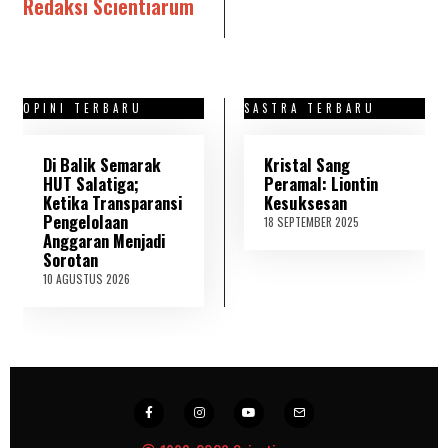
Redaksi Scientiarum
OPINI TERBARU
SASTRA TERBARU
Di Balik Semarak
Kristal Sang
HUT Salatiga;
Peramal: Liontin
Ketika Transparansi
Kesuksesan
Pengelolaan
18 SEPTEMBER 2025
2
Anggaran Menjadi
1
S
Sorotan
E
10 AGUSTUS 2026
1
P
0
T
A
E
G
M
U
B
S
E
T
R
U
2
S
0
2
2
0
5