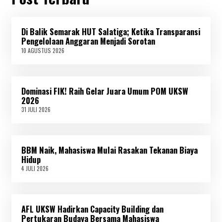
Di Balik Semarak HUT Salatiga; Ketika Transparansi
Pengelolaan Anggaran Menjadi Sorotan
10 AGUSTUS 2026
1
0
A
G
U
Dominasi FIK! Raih Gelar Juara Umum POM UKSW
S
T
2026
U
31 JULI 2026
3
S
1
2
J
0
U
2
L
6
BBM Naik, Mahasiswa Mulai Rasakan Tekanan Biaya
I
2
Hidup
0
4 JULI 2026
4
2
J
6
U
L
I
AFL UKSW Hadirkan Capacity Building dan
2
0
Pertukaran Budaya Bersama Mahasiswa