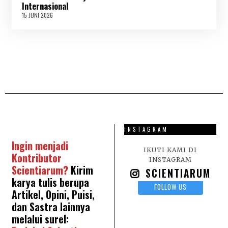
2
Internasional
6
15 JUNI 2026
1
5
J
U
N
I
2
0
2
6
INSTAGRAM
Ingin menjadi
IKUTI KAMI DI
Kontributor
INSTAGRAM
Scientiarum?
Kirim
SCIENTIARUM
karya tulis berupa
FOLLOW US
Artikel, Opini, Puisi,
dan Sastra lainnya
melalui surel: