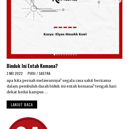
Binduk Ini Entah Kemana?
3 MEI 2022
1
PUISI
/
SASTRA
5
apa kita pernah melawannya? segala rasa sakit berirama
M
dalam pembuluh darah biduk ini entah kemana? tengah hari
E
I
dekat kedai kampus …
2
0
LANJUT BACA
2
2