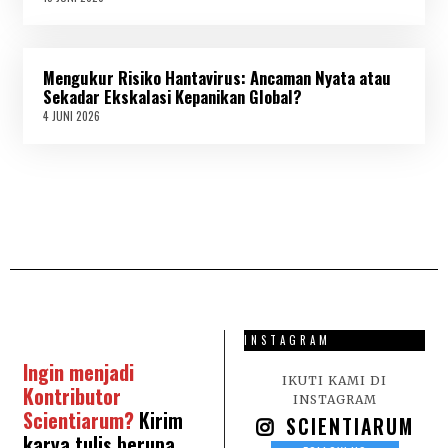
5
J
U
N
Mengukur Risiko Hantavirus: Ancaman Nyata atau
I
2
Sekadar Ekskalasi Kepanikan Global?
0
4 JUNI 2026
4
2
J
6
U
N
I
2
0
2
6
INSTAGRAM
Ingin menjadi
IKUTI KAMI DI
Kontributor
INSTAGRAM
Scientiarum?
Kirim
SCIENTIARUM
karya tulis berupa