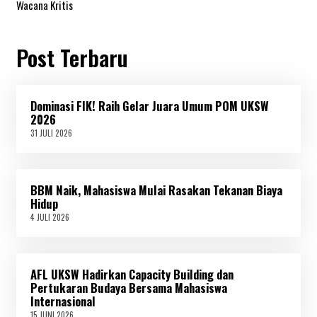
Wacana Kritis
Post Terbaru
Dominasi FIK! Raih Gelar Juara Umum POM UKSW
2026
31 JULI 2026
3
1
J
U
L
BBM Naik, Mahasiswa Mulai Rasakan Tekanan Biaya
I
2
Hidup
0
4 JULI 2026
4
2
J
6
U
L
I
AFL UKSW Hadirkan Capacity Building dan
2
0
Pertukaran Budaya Bersama Mahasiswa
2
Internasional
6
15 JUNI 2026
1