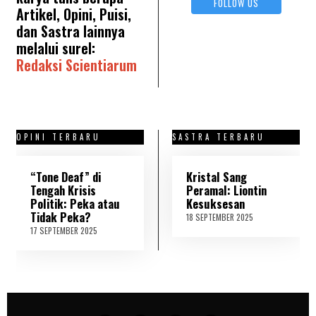
FOLLOW US
Artikel, Opini, Puisi,
dan Sastra lainnya
melalui surel:
Redaksi Scientiarum
OPINI TERBARU
SASTRA TERBARU
“Tone Deaf” di
Kristal Sang
Tengah Krisis
Peramal: Liontin
Politik: Peka atau
Kesuksesan
Tidak Peka?
18 SEPTEMBER 2025
2
1
17 SEPTEMBER 2025
1
S
8
E
S
P
E
T
P
E
T
M
E
B
M