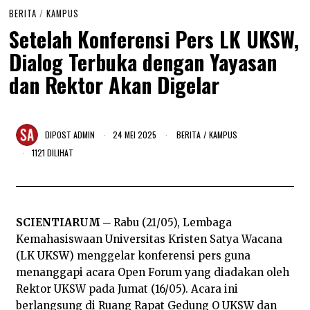
BERITA
/
KAMPUS
Setelah Konferensi Pers LK UKSW,
Dialog Terbuka dengan Yayasan
dan Rektor Akan Digelar
DIPOST
ADMIN
24 MEI 2025
2
BERITA
/
KAMPUS
4
1121 DILIHAT
M
E
I
2
0
2
SCIENTIARUM ─
Rabu (21/05), Lembaga
5
Kemahasiswaan Universitas Kristen Satya Wacana
(LK UKSW) menggelar konferensi pers guna
menanggapi acara Open Forum yang diadakan oleh
Rektor UKSW pada Jumat (16/05). Acara ini
berlangsung di Ruang Rapat Gedung O UKSW dan