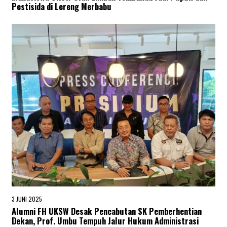
O
Pestisida di Lereng Merbabu
V
E
M
B
E
R
2
0
2
5
3 JUNI 2025
3
J
Alumni FH UKSW Desak Pencabutan SK Pemberhentian
U
Dekan, Prof. Umbu Tempuh Jalur Hukum Administrasi
N