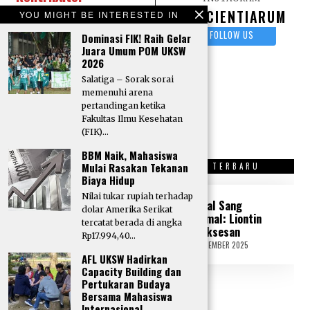
Scientiarum?
Kirim
SCIENTIARUM
YOU MIGHT BE INTERESTED IN
karya tulis berupa
FOLLOW US
Dominasi FIK! Raih Gelar
Artikel, Opini, Puisi,
Juara Umum POM UKSW
dan Sastra lainnya
2026
melalui surel:
Salatiga – Sorak sorai
Redaksi Scientiarum
memenuhi arena
pertandingan ketika
Fakultas Ilmu Kesehatan
(FIK)…
BBM Naik, Mahasiswa
Mulai Rasakan Tekanan
OPINI TERBARU
SASTRA TERBARU
Biaya Hidup
Nilai tukar rupiah terhadap
“Tone Deaf” di
Kristal Sang
dolar Amerika Serikat
Tengah Krisis
Peramal: Liontin
tercatat berada di angka
Politik: Peka atau
Kesuksesan
Rp17.994,40…
Tidak Peka?
18 SEPTEMBER 2025
2
1
AFL UKSW Hadirkan
17 SEPTEMBER 2025
1
S
8
Capacity Building dan
E
S
Pertukaran Budaya
P
E
Bersama Mahasiswa
T
P
Internasional