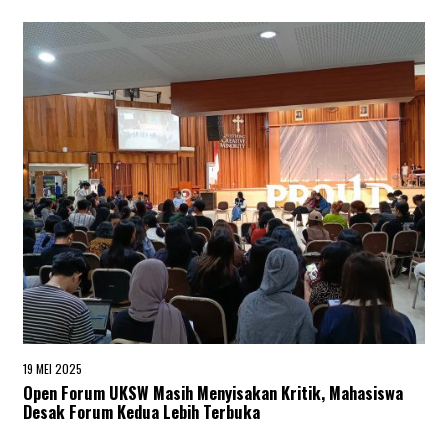
I
2
0
2
5
19 MEI 2025
2
0
Open Forum UKSW Masih Menyisakan Kritik, Mahasiswa
M
Desak Forum Kedua Lebih Terbuka
E
I