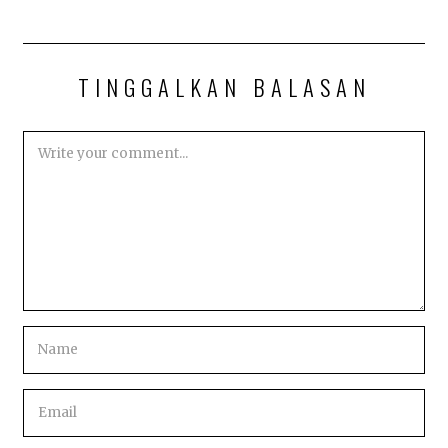
2
0
2
5
TINGGALKAN BALASAN