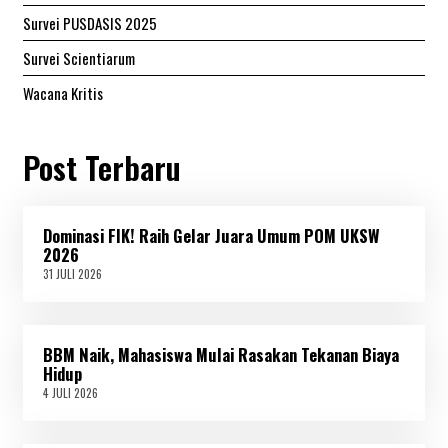
Survei PUSDASIS 2025
Survei Scientiarum
Wacana Kritis
Post Terbaru
Dominasi FIK! Raih Gelar Juara Umum POM UKSW
2026
31 JULI 2026
3
1
J
U
L
BBM Naik, Mahasiswa Mulai Rasakan Tekanan Biaya
I
2
Hidup
0
4 JULI 2026
4
2
J
6
U
L