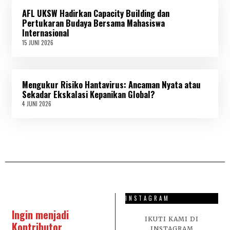
I
AFL UKSW Hadirkan Capacity Building dan
2
0
Pertukaran Budaya Bersama Mahasiswa
2
Internasional
6
15 JUNI 2026
1
5
J
U
N
Mengukur Risiko Hantavirus: Ancaman Nyata atau
I
2
Sekadar Ekskalasi Kepanikan Global?
0
4 JUNI 2026
4
2
J
6
U
N
I
2
0
2
6
INSTAGRAM
Ingin menjadi
IKUTI KAMI DI
Kontributor
INSTAGRAM