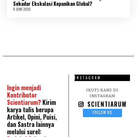
2
Sekadar Ekskalasi Kepanikan Global?
0
4 JUNI 2026
4
2
J
6
U
N
I
2
0
2
6
INSTAGRAM
Ingin menjadi
IKUTI KAMI DI
Kontributor
INSTAGRAM
Scientiarum?
Kirim
SCIENTIARUM
karya tulis berupa
FOLLOW US
Artikel, Opini, Puisi,
dan Sastra lainnya
melalui surel: