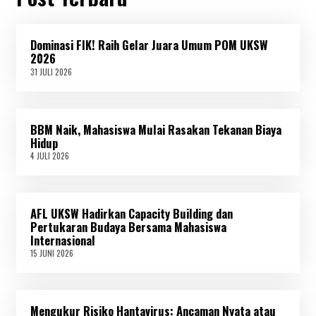
Dominasi FIK! Raih Gelar Juara Umum POM UKSW
2026
31 JULI 2026
3
1
J
U
L
BBM Naik, Mahasiswa Mulai Rasakan Tekanan Biaya
I
2
Hidup
0
4 JULI 2026
4
2
J
6
U
L
I
AFL UKSW Hadirkan Capacity Building dan
2
0
Pertukaran Budaya Bersama Mahasiswa
2
Internasional
6
15 JUNI 2026
1
5
J
U
N
Mengukur Risiko Hantavirus: Ancaman Nyata atau
I