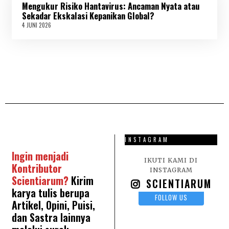
Mengukur Risiko Hantavirus: Ancaman Nyata atau
I
2
Sekadar Ekskalasi Kepanikan Global?
0
4 JUNI 2026
4
2
J
6
U
N
I
2
0
2
6
INSTAGRAM
Ingin menjadi
IKUTI KAMI DI
Kontributor
INSTAGRAM
Scientiarum?
Kirim
SCIENTIARUM
karya tulis berupa
FOLLOW US
Artikel, Opini, Puisi,
dan Sastra lainnya