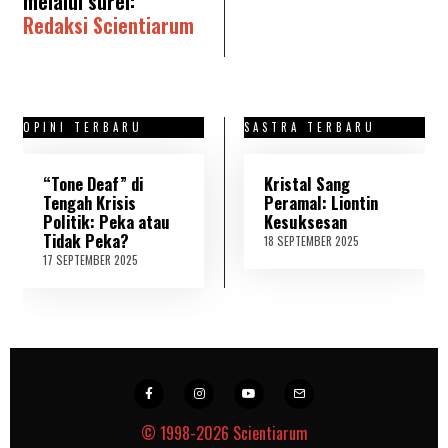
melalui surel:
Redaksi Scientiarum
OPINI TERBARU
SASTRA TERBARU
“Tone Deaf” di
Kristal Sang
Tengah Krisis
Peramal: Liontin
Politik: Peka atau
Kesuksesan
Tidak Peka?
18 SEPTEMBER 2025
2
1
17 SEPTEMBER 2025
1
S
8
E
S
P
E
T
P
E
T
M
E
B
M
E
B
R
E
2
R
© 1998-2026
Scientiarum
0
2