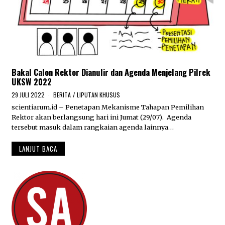
Bakal Calon Rektor Dianulir dan Agenda Menjelang Pilrek
UKSW 2022
29 JULI 2022
2
BERITA
/
LIPUTAN KHUSUS
9
scientiarum.id – Penetapan Mekanisme Tahapan Pemilihan
J
Rektor akan berlangsung hari ini Jumat (29/07). Agenda
U
L
tersebut masuk dalam rangkaian agenda lainnya…
I
2
LANJUT BACA
0
2
2