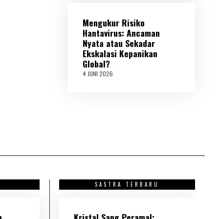
N
I
Mengukur Risiko
2
0
Hantavirus: Ancaman
2
Nyata atau Sekadar
6
Ekskalasi Kepanikan
Global?
4 JUNI 2026
4
J
U
N
I
2
0
2
6
U
SASTRA TERBARU
h
Kristal Sang Peramal: