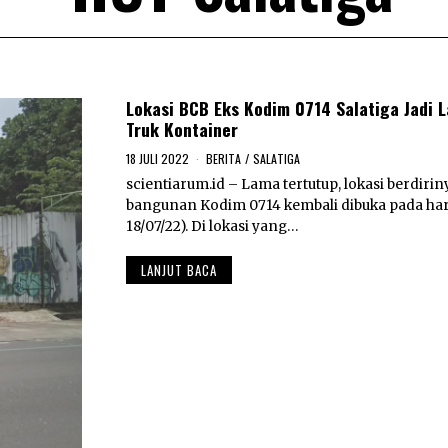
Lokasi BCB Eks Kodim 0714 Salatiga Jadi L
Truk Kontainer
18 JULI 2022
1
BERITA
/
SALATIGA
8
scientiarum.id – Lama tertutup, lokasi berdirin
J
bangunan Kodim 0714 kembali dibuka pada hari 
U
L
18/07/22). Di lokasi yang…
I
2
LANJUT BACA
0
2
2