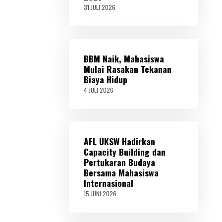
31 JULI 2026
3
1
J
U
L
I
BBM Naik, Mahasiswa
2
0
Mulai Rasakan Tekanan
2
Biaya Hidup
6
4 JULI 2026
4
J
U
L
I
2
AFL UKSW Hadirkan
0
2
Capacity Building dan
6
Pertukaran Budaya
Bersama Mahasiswa
Internasional
15 JUNI 2026
1
5
J
U