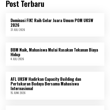
Post Terbaru
Dominasi FIK! Raih Gelar Juara Umum POM UKSW
2026
31 JULI 2026
3
1
J
U
L
BBM Naik, Mahasiswa Mulai Rasakan Tekanan Biaya
I
2
Hidup
0
4 JULI 2026
4
2
J
6
U
L
I
AFL UKSW Hadirkan Capacity Building dan
2
0
Pertukaran Budaya Bersama Mahasiswa
2
Internasional
6
15 JUNI 2026
1
5
J
U
N