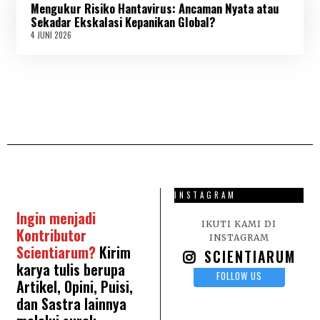
Mengukur Risiko Hantavirus: Ancaman Nyata atau
I
2
Sekadar Ekskalasi Kepanikan Global?
0
4 JUNI 2026
4
2
J
6
U
N
I
2
0
2
6
INSTAGRAM
Ingin menjadi
IKUTI KAMI DI
Kontributor
INSTAGRAM
Scientiarum?
Kirim
SCIENTIARUM
karya tulis berupa
FOLLOW US
Artikel, Opini, Puisi,
dan Sastra lainnya