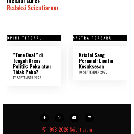
melalui surel:
Redaksi Scientiarum
OPINI TERBARU
SASTRA TERBARU
“Tone Deaf” di
Kristal Sang
Tengah Krisis
Peramal: Liontin
Politik: Peka atau
Kesuksesan
Tidak Peka?
18 SEPTEMBER 2025
2
1
17 SEPTEMBER 2025
1
S
8
E
S
P
E
T
P
E
T
M
E
B
M
E
B
R
E
2
R
© 1998-2026
Scientiarum
0
2