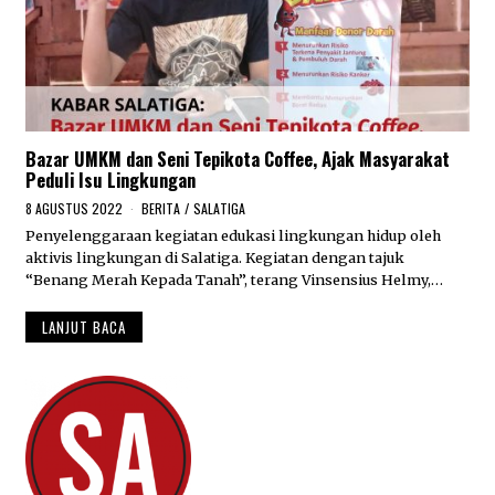
Bazar UMKM dan Seni Tepikota Coffee, Ajak Masyarakat
Peduli Isu Lingkungan
8 AGUSTUS 2022
8
BERITA
/
SALATIGA
A
Penyelenggaraan kegiatan edukasi lingkungan hidup oleh
G
aktivis lingkungan di Salatiga. Kegiatan dengan tajuk
U
S
“Benang Merah Kepada Tanah”, terang Vinsensius Helmy,…
T
U
LANJUT BACA
S
2
0
2
2