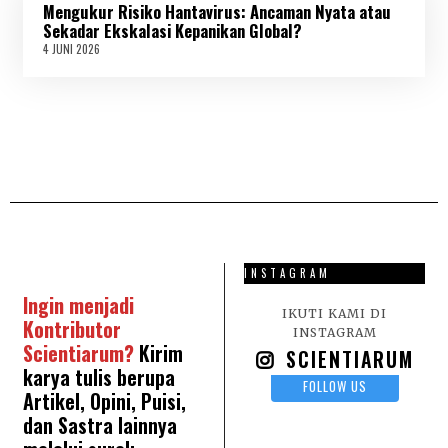
Mengukur Risiko Hantavirus: Ancaman Nyata atau
I
2
Sekadar Ekskalasi Kepanikan Global?
0
4 JUNI 2026
4
2
J
6
U
N
I
2
0
2
6
INSTAGRAM
Ingin menjadi
IKUTI KAMI DI
Kontributor
INSTAGRAM
Scientiarum?
Kirim
SCIENTIARUM
karya tulis berupa
FOLLOW US
Artikel, Opini, Puisi,
dan Sastra lainnya