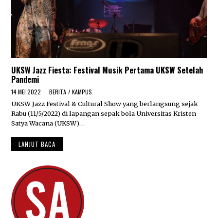
UKSW Jazz Fiesta: Festival Musik Pertama UKSW Setelah
Pandemi
14 MEI 2022
1
BERITA
/
KAMPUS
9
UKSW Jazz Festival & Cultural Show yang berlangsung sejak
M
Rabu (11/5/2022) di lapangan sepak bola Universitas Kristen
E
I
Satya Wacana (UKSW)…
2
0
LANJUT BACA
2
2