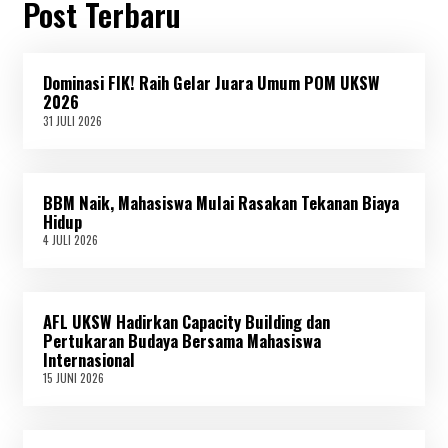
Post Terbaru
Dominasi FIK! Raih Gelar Juara Umum POM UKSW
2026
31 JULI 2026
3
1
J
U
L
BBM Naik, Mahasiswa Mulai Rasakan Tekanan Biaya
I
2
Hidup
0
4 JULI 2026
4
2
J
6
U
L
I
AFL UKSW Hadirkan Capacity Building dan
2
0
Pertukaran Budaya Bersama Mahasiswa
2
Internasional
6
15 JUNI 2026
1
5
J
U
N