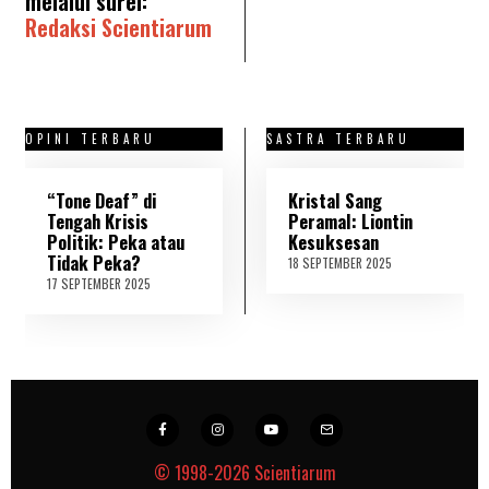
melalui surel:
Redaksi Scientiarum
OPINI TERBARU
SASTRA TERBARU
“Tone Deaf” di
Kristal Sang
Tengah Krisis
Peramal: Liontin
Politik: Peka atau
Kesuksesan
Tidak Peka?
18 SEPTEMBER 2025
2
1
17 SEPTEMBER 2025
1
S
8
E
S
P
E
T
P
E
T
M
E
B
M
E
B
R
E
2
R
© 1998-2026
Scientiarum
0
2