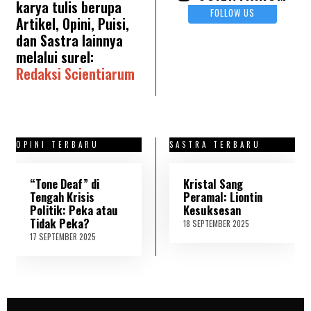
karya tulis berupa
FOLLOW US
Artikel, Opini, Puisi,
dan Sastra lainnya
melalui surel:
Redaksi Scientiarum
OPINI TERBARU
SASTRA TERBARU
“Tone Deaf” di
Kristal Sang
Tengah Krisis
Peramal: Liontin
Politik: Peka atau
Kesuksesan
Tidak Peka?
18 SEPTEMBER 2025
2
1
17 SEPTEMBER 2025
1
S
8
E
S
P
E
T
P
E
T
M
E