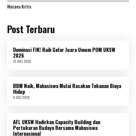
Wacana Kritis
Post Terbaru
Dominasi FIK! Raih Gelar Juara Umum POM UKSW
2026
31 JULI 2026
3
1
J
U
L
BBM Naik, Mahasiswa Mulai Rasakan Tekanan Biaya
I
2
Hidup
0
4 JULI 2026
4
2
J
6
U
L
I
AFL UKSW Hadirkan Capacity Building dan
2
0
Pertukaran Budaya Bersama Mahasiswa
2
Internasional