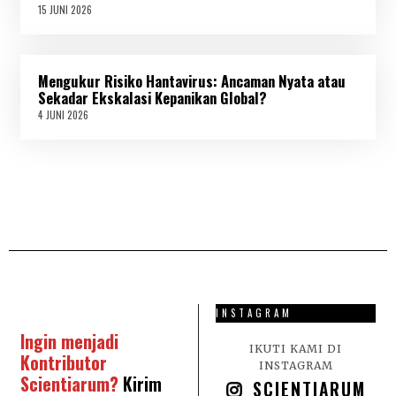
6
15 JUNI 2026
1
5
J
U
N
Mengukur Risiko Hantavirus: Ancaman Nyata atau
I
2
Sekadar Ekskalasi Kepanikan Global?
0
4 JUNI 2026
4
2
J
6
U
N
I
2
0
2
6
INSTAGRAM
Ingin menjadi
IKUTI KAMI DI
Kontributor
INSTAGRAM
Scientiarum?
Kirim
SCIENTIARUM