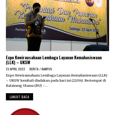
Expo Kewirausahaan Lembaga Layanan Kemahasiswaan
(LLK) – UKSW
23 APRIL 2022
1
BERITA
/
KAMPUS
5
Expo Kewirausahaan Lembaga Layanan Kemahasiswaan (LLK)
M
– UKSW kembali diadakan pada hari ini (22/04). Bertempat di
E
I
Balairung Utama (BU) –…
2
0
LANJUT BACA
2
2