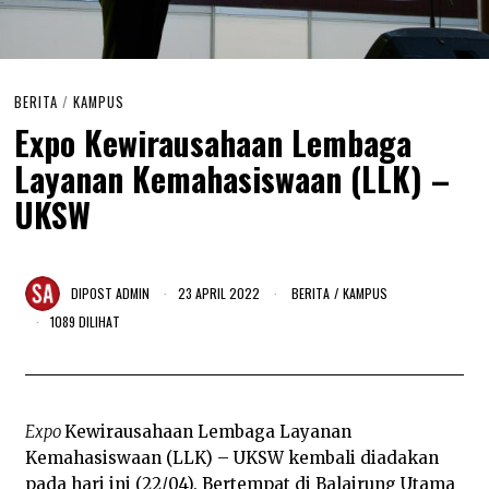
BERITA
/
KAMPUS
Expo Kewirausahaan Lembaga
Layanan Kemahasiswaan (LLK) –
UKSW
DIPOST
ADMIN
23 APRIL 2022
1
BERITA
/
KAMPUS
5
1089 DILIHAT
M
E
I
2
0
2
Expo
Kewirausahaan Lembaga Layanan
2
Kemahasiswaan (LLK) – UKSW kembali diadakan
pada hari ini (22/04). Bertempat di Balairung Utama