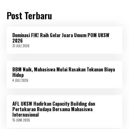
Post Terbaru
Dominasi FIK! Raih Gelar Juara Umum POM UKSW
2026
31 JULI 2026
3
1
J
U
L
BBM Naik, Mahasiswa Mulai Rasakan Tekanan Biaya
I
2
Hidup
0
4 JULI 2026
4
2
J
6
U
L
I
AFL UKSW Hadirkan Capacity Building dan
2
0
Pertukaran Budaya Bersama Mahasiswa
2
Internasional
6
15 JUNI 2026
1
5