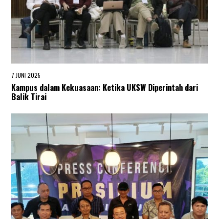
7 JUNI 2025
8
J
Kampus dalam Kekuasaan: Ketika UKSW Diperintah dari
U
Balik Tirai
N
I
2
0
2
5