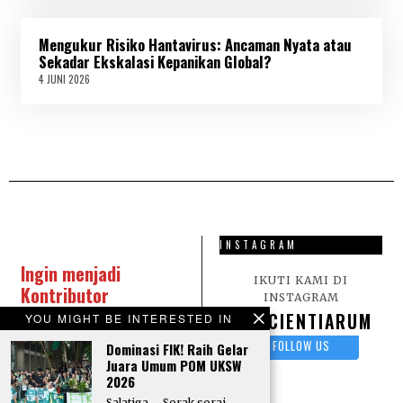
J
U
N
Mengukur Risiko Hantavirus: Ancaman Nyata atau
I
2
Sekadar Ekskalasi Kepanikan Global?
0
4 JUNI 2026
4
2
J
6
U
N
I
2
0
2
6
INSTAGRAM
Ingin menjadi
IKUTI KAMI DI
Kontributor
INSTAGRAM
Scientiarum?
Kirim
SCIENTIARUM
YOU MIGHT BE INTERESTED IN
karya tulis berupa
FOLLOW US
Dominasi FIK! Raih Gelar
Artikel, Opini, Puisi,
Juara Umum POM UKSW
dan Sastra lainnya
2026
melalui surel:
Salatiga – Sorak sorai