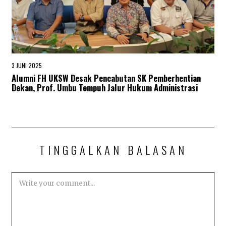
3 JUNI 2025
3
J
Alumni FH UKSW Desak Pencabutan SK Pemberhentian
U
Dekan, Prof. Umbu Tempuh Jalur Hukum Administrasi
N
I
2
0
2
5
TINGGALKAN BALASAN