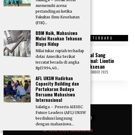
Redaksi Scientiarum
memenuhi arena
pertandingan ketika
Fakultas Ilmu Kesehatan
(FIK)…
BBM Naik, Mahasiswa
Mulai Rasakan Tekanan
OPINI TERBARU
SASTRA TERBARU
Biaya Hidup
Nilai tukar rupiah terhadap
“Tone Deaf” di
Kristal Sang
dolar Amerika Serikat
Tengah Krisis
Peramal: Liontin
tercatat berada di angka
Politik: Peka atau
Kesuksesan
Rp17.994,40…
Tidak Peka?
18 SEPTEMBER 2025
2
1
AFL UKSW Hadirkan
17 SEPTEMBER 2025
1
S
8
Capacity Building dan
E
S
Pertukaran Budaya
P
E
Bersama Mahasiswa
T
P
Internasional
E
T
M
E
Salatiga – Peserta AIESEC
B
M
Future Leaders (AFL) UKSW
E
B
berdiskusi langsung
R
E
dengan mahasiswa…
2
R
© 1998-2026
Scientiarum
0
2
2