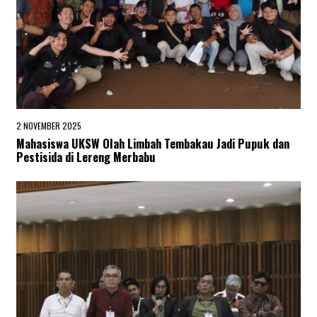
2 NOVEMBER 2025
2
N
Mahasiswa UKSW Olah Limbah Tembakau Jadi Pupuk dan
O
Pestisida di Lereng Merbabu
V
E
M
B
E
R
2
0
2
5