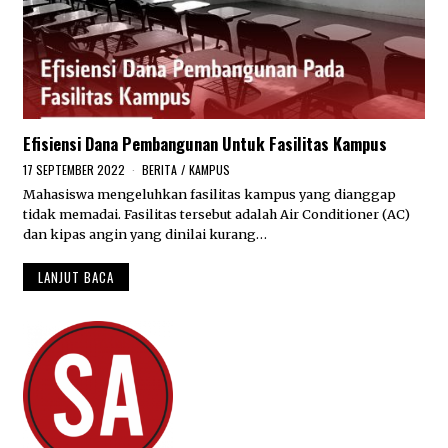
Efisiensi Dana Pembangunan Untuk Fasilitas Kampus
17 SEPTEMBER 2022
1
BERITA
/
KAMPUS
7
Mahasiswa mengeluhkan fasilitas kampus yang dianggap
S
tidak memadai. Fasilitas tersebut adalah Air Conditioner (AC)
E
P
dan kipas angin yang dinilai kurang…
T
E
LANJUT BACA
M
B
E
R
2
0
2
2