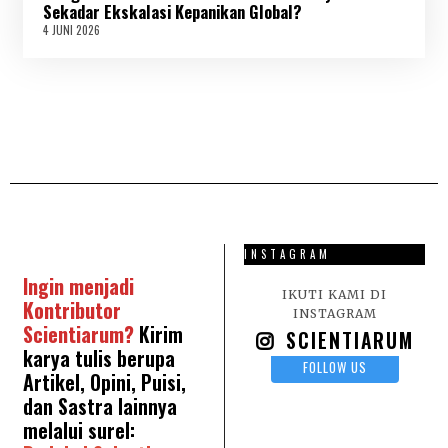
2
Sekadar Ekskalasi Kepanikan Global?
0
4 JUNI 2026
4
2
J
6
U
N
I
2
0
2
6
INSTAGRAM
Ingin menjadi
IKUTI KAMI DI
Kontributor
INSTAGRAM
Scientiarum?
Kirim
SCIENTIARUM
karya tulis berupa
FOLLOW US
Artikel, Opini, Puisi,
dan Sastra lainnya
melalui surel: