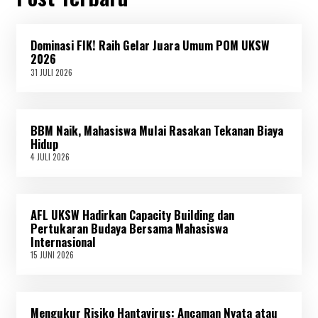
Dominasi FIK! Raih Gelar Juara Umum POM UKSW
2026
31 JULI 2026
3
1
J
U
L
BBM Naik, Mahasiswa Mulai Rasakan Tekanan Biaya
I
2
Hidup
0
4 JULI 2026
4
2
J
6
U
L
I
AFL UKSW Hadirkan Capacity Building dan
2
0
Pertukaran Budaya Bersama Mahasiswa
2
Internasional
6
15 JUNI 2026
1
5
J
U
N
Mengukur Risiko Hantavirus: Ancaman Nyata atau
I