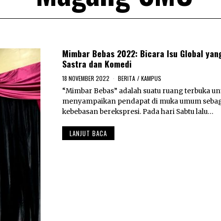
Mimbar Bebas 2022: Bicara Isu Global ya
Sastra dan Komedi
18 NOVEMBER 2022
1
BERITA
/
KAMPUS
8
“Mimbar Bebas” adalah suatu ruang terbuka un
N
menyampaikan pendapat di muka umum sebag
O
V
kebebasan berekspresi. Pada hari Sabtu lalu…
E
M
LANJUT BACA
B
E
R
2
0
2
2