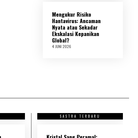
N
I
Mengukur Risiko
2
0
Hantavirus: Ancaman
2
Nyata atau Sekadar
6
Ekskalasi Kepanikan
Global?
4 JUNI 2026
4
J
U
N
I
2
0
2
6
U
SASTRA TERBARU
h
Kristal Sang Peramal: