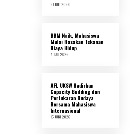
31 JULI 2026
3
1
J
U
L
I
BBM Naik, Mahasiswa
2
0
Mulai Rasakan Tekanan
2
Biaya Hidup
6
4 JULI 2026
4
J
U
L
I
2
AFL UKSW Hadirkan
0
2
Capacity Building dan
6
Pertukaran Budaya
Bersama Mahasiswa
Internasional
15 JUNI 2026
1
5
J
U