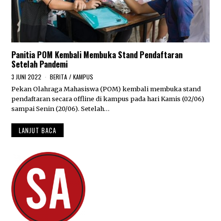
Panitia POM Kembali Membuka Stand Pendaftaran
Setelah Pandemi
3 JUNI 2022
1
BERITA
/
KAMPUS
0
Pekan Olahraga Mahasiswa (POM) kembali membuka stand
J
pendaftaran secara offline di kampus pada hari Kamis (02/06)
U
N
sampai Senin (20/06). Setelah…
I
2
LANJUT BACA
0
2
2