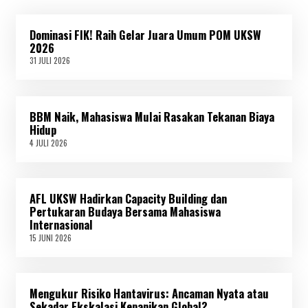
Dominasi FIK! Raih Gelar Juara Umum POM UKSW
2026
31 JULI 2026
3
1
J
U
L
BBM Naik, Mahasiswa Mulai Rasakan Tekanan Biaya
I
2
Hidup
0
4 JULI 2026
4
2
J
6
U
L
I
AFL UKSW Hadirkan Capacity Building dan
2
0
Pertukaran Budaya Bersama Mahasiswa
2
Internasional
6
15 JUNI 2026
1
5
J
U
N
Mengukur Risiko Hantavirus: Ancaman Nyata atau
I
2
Sekadar Ekskalasi Kepanikan Global?