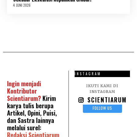
0
4 JUNI 2026
4
2
J
6
U
N
I
2
0
2
6
INSTAGRAM
Ingin menjadi
IKUTI KAMI DI
Kontributor
INSTAGRAM
Scientiarum?
Kirim
SCIENTIARUM
karya tulis berupa
FOLLOW US
Artikel, Opini, Puisi,
dan Sastra lainnya
melalui surel:
Redaksi Scientiarum