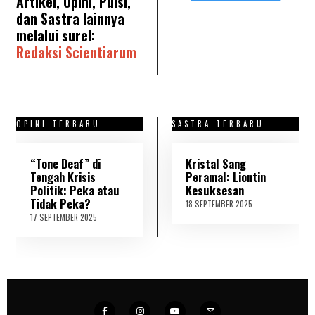
Artikel, Opini, Puisi,
dan Sastra lainnya
melalui surel:
Redaksi Scientiarum
OPINI TERBARU
SASTRA TERBARU
“Tone Deaf” di
Kristal Sang
Tengah Krisis
Peramal: Liontin
Politik: Peka atau
Kesuksesan
Tidak Peka?
18 SEPTEMBER 2025
2
1
17 SEPTEMBER 2025
1
S
8
E
S
P
E
T
P
E
T
M
E
B
M
E
B