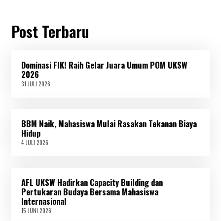
Post Terbaru
Dominasi FIK! Raih Gelar Juara Umum POM UKSW
2026
31 JULI 2026
3
1
J
U
L
BBM Naik, Mahasiswa Mulai Rasakan Tekanan Biaya
I
2
Hidup
0
4 JULI 2026
4
2
J
6
U
L
I
AFL UKSW Hadirkan Capacity Building dan
2
0
Pertukaran Budaya Bersama Mahasiswa
2
Internasional
6
15 JUNI 2026
1
5