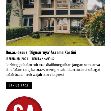
Desas-desus ‘Digusurnya’ Asrama Kartini
16 FEBRUARI 2023
2
BERITA
/
KAMPUS
1
“Sehingga kalau toh mau dialihfungsikan jangan semuanya,
F
dan dalam rangka UKSW mempertahankan asrama sebagai
E
B
salah (satu –red) wajah atau ekspresi…
R
U
LANJUT BACA
A
R
I
2
0
2
3