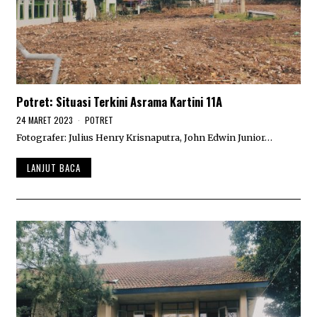
Potret: Situasi Terkini Asrama Kartini 11A
24 MARET 2023
2
POTRET
4
Fotografer: Julius Henry Krisnaputra, John Edwin Junior…
M
A
R
LANJUT BACA
E
T
2
0
2
3