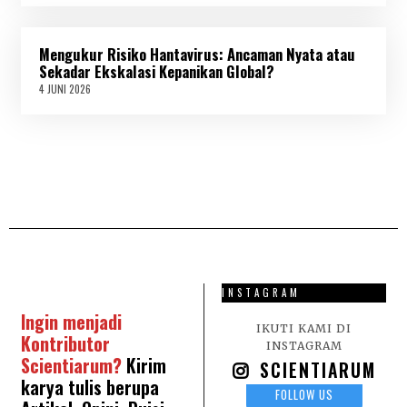
J
U
N
Mengukur Risiko Hantavirus: Ancaman Nyata atau
I
2
Sekadar Ekskalasi Kepanikan Global?
0
4 JUNI 2026
4
2
J
6
U
N
I
2
0
2
6
INSTAGRAM
Ingin menjadi
IKUTI KAMI DI
Kontributor
INSTAGRAM
Scientiarum?
Kirim
SCIENTIARUM
karya tulis berupa
FOLLOW US