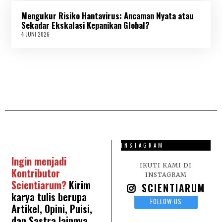
N
Mengukur Risiko Hantavirus: Ancaman Nyata atau
I
2
Sekadar Ekskalasi Kepanikan Global?
0
4 JUNI 2026
4
2
J
6
U
N
I
2
0
2
6
INSTAGRAM
Ingin menjadi
IKUTI KAMI DI
Kontributor
INSTAGRAM
Scientiarum?
Kirim
SCIENTIARUM
karya tulis berupa
FOLLOW US
Artikel, Opini, Puisi,
dan Sastra lainnya