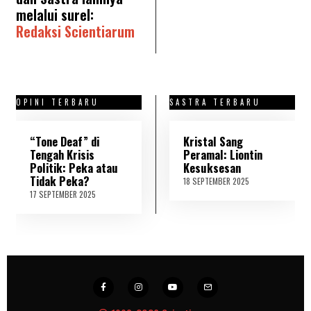
melalui surel:
Redaksi Scientiarum
OPINI TERBARU
SASTRA TERBARU
“Tone Deaf” di
Kristal Sang
Tengah Krisis
Peramal: Liontin
Politik: Peka atau
Kesuksesan
Tidak Peka?
18 SEPTEMBER 2025
2
1
17 SEPTEMBER 2025
1
S
8
E
S
P
E
T
P
E
T
M
E
B
M
E
B
R
E
2
R