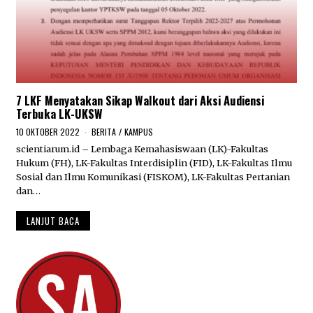
7 LKF Menyatakan Sikap Walkout dari Aksi Audiensi
Terbuka LK-UKSW
10 OKTOBER 2022
1
BERITA
/
KAMPUS
1
scientiarum.id – Lembaga Kemahasiswaan (LK)-Fakultas
O
Hukum (FH), LK-Fakultas Interdisiplin (FID), LK-Fakultas Ilmu
K
T
Sosial dan Ilmu Komunikasi (FISKOM), LK-Fakultas Pertanian
O
dan…
B
E
LANJUT BACA
R
2
0
2
2