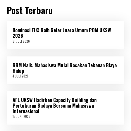
Post Terbaru
Dominasi FIK! Raih Gelar Juara Umum POM UKSW
2026
31 JULI 2026
3
1
J
U
L
BBM Naik, Mahasiswa Mulai Rasakan Tekanan Biaya
I
2
Hidup
0
4 JULI 2026
4
2
J
6
U
L
I
AFL UKSW Hadirkan Capacity Building dan
2
0
Pertukaran Budaya Bersama Mahasiswa
2
Internasional
6
15 JUNI 2026
1
5
J
U