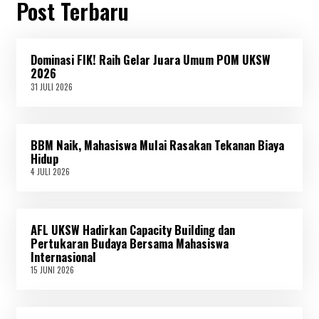
Post Terbaru
Dominasi FIK! Raih Gelar Juara Umum POM UKSW
2026
31 JULI 2026
3
1
J
U
L
BBM Naik, Mahasiswa Mulai Rasakan Tekanan Biaya
I
2
Hidup
0
4 JULI 2026
4
2
J
6
U
L
I
AFL UKSW Hadirkan Capacity Building dan
2
0
Pertukaran Budaya Bersama Mahasiswa
2
Internasional
6
15 JUNI 2026
1
5
J
U
N