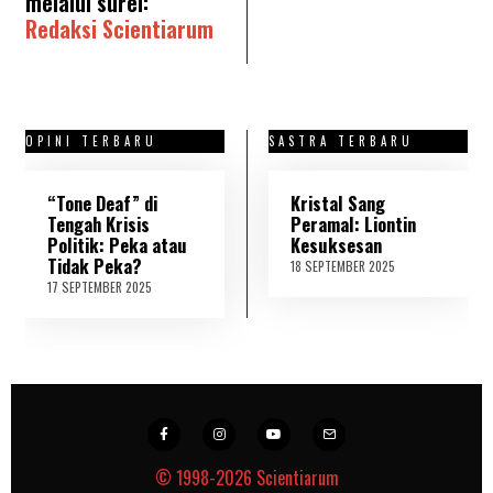
melalui surel:
Redaksi Scientiarum
OPINI TERBARU
SASTRA TERBARU
“Tone Deaf” di
Kristal Sang
Tengah Krisis
Peramal: Liontin
Politik: Peka atau
Kesuksesan
Tidak Peka?
18 SEPTEMBER 2025
2
1
17 SEPTEMBER 2025
1
S
8
E
S
P
E
T
P
E
T
M
E
B
M
E
B
R
E
2
R
© 1998-2026
Scientiarum
0
2