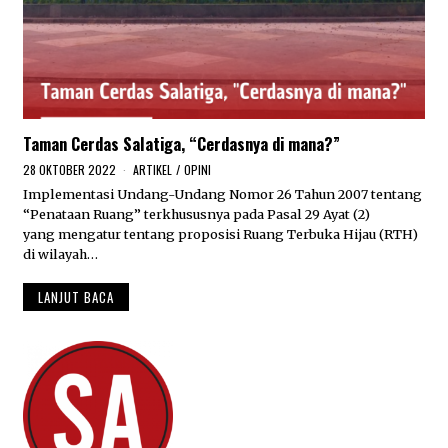
Taman Cerdas Salatiga, “Cerdasnya di mana?”
28 OKTOBER 2022
2
ARTIKEL
/
OPINI
8
Implementasi Undang-Undang Nomor 26 Tahun 2007 tentang
O
“Penataan Ruang” terkhususnya pada Pasal 29 Ayat (2)
K
T
yang mengatur tentang proposisi Ruang Terbuka Hijau (RTH)
O
di wilayah…
B
E
LANJUT BACA
R
2
0
2
2