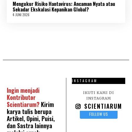
Mengukur Risiko Hantavirus: Ancaman Nyata atau
I
2
Sekadar Ekskalasi Kepanikan Global?
0
4 JUNI 2026
4
2
J
6
U
N
I
2
0
2
6
INSTAGRAM
Ingin menjadi
IKUTI KAMI DI
Kontributor
INSTAGRAM
Scientiarum?
Kirim
SCIENTIARUM
karya tulis berupa
FOLLOW US
Artikel, Opini, Puisi,
dan Sastra lainnya