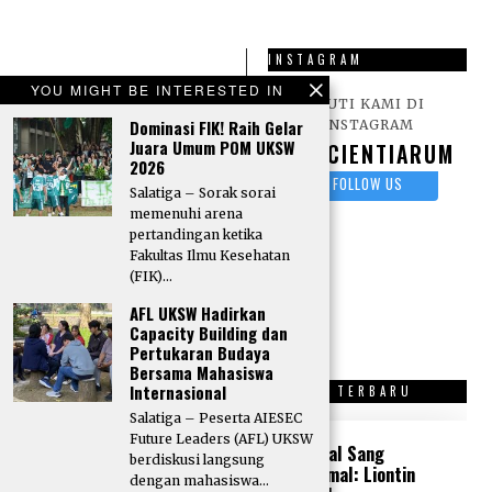
INSTAGRAM
Ingin menjadi
YOU MIGHT BE INTERESTED IN
IKUTI KAMI DI
Kontributor
Dominasi FIK! Raih Gelar
INSTAGRAM
Scientiarum?
Kirim
Juara Umum POM UKSW
SCIENTIARUM
2026
karya tulis berupa
FOLLOW US
Artikel, Opini, Puisi,
Salatiga – Sorak sorai
memenuhi arena
dan Sastra lainnya
pertandingan ketika
melalui surel:
Fakultas Ilmu Kesehatan
Redaksi Scientiarum
(FIK)…
AFL UKSW Hadirkan
Capacity Building dan
Pertukaran Budaya
Bersama Mahasiswa
Internasional
OPINI TERBARU
SASTRA TERBARU
Salatiga – Peserta AIESEC
Future Leaders (AFL) UKSW
“Tone Deaf” di
Kristal Sang
berdiskusi langsung
Tengah Krisis
Peramal: Liontin
dengan mahasiswa…