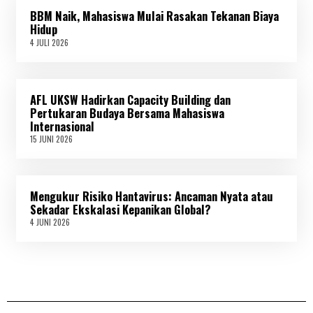
L
BBM Naik, Mahasiswa Mulai Rasakan Tekanan Biaya
I
2
Hidup
0
4 JULI 2026
4
2
J
6
U
L
I
AFL UKSW Hadirkan Capacity Building dan
2
0
Pertukaran Budaya Bersama Mahasiswa
2
Internasional
6
15 JUNI 2026
1
5
J
U
N
Mengukur Risiko Hantavirus: Ancaman Nyata atau
I
2
Sekadar Ekskalasi Kepanikan Global?
0
4 JUNI 2026
4
2
J
6
U
N
I
2
0
2
6