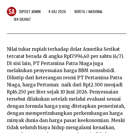
DIPOST
ADMIN
4 JULI 2026
4
BERITA
/
NASIONAL
J
184 DILIHAT
U
L
I
2
0
2
Nilai tukar rupiah terhadap dolar Amerika Serikat
6
tercatat berada di angka Rp17.994,40 per sabtu (4/7).
Di sisi lain, PT Pertamina Patra Niaga juga
melakukan penyesuaian harga BBM nonsubsidi.
Dikutip dari keterangan resmi PT Pertamina Patra
Niaga, harga Pertamax naik dari Rp12.300 menjadi
Rp16.250 per liter sejak 10 Juni 2026. Penyesuaian
tersebut dilakukan setelah melalui evaluasi sesuai
dengan formula harga yang ditetapkan pemerintah,
dengan mempertimbangkan perkembangan harga
minyak dunia dan harga pasar keekonomian. Meski
tidak seluruh biaya hidup mengalami kenaikan,