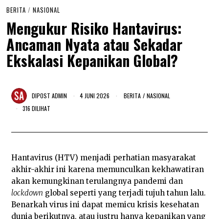
BERITA
/
NASIONAL
Mengukur Risiko Hantavirus:
Ancaman Nyata atau Sekadar
Ekskalasi Kepanikan Global?
DIPOST
ADMIN
4 JUNI 2026
4
BERITA
/
NASIONAL
J
316 DILIHAT
U
N
I
2
0
2
Hantavirus (HTV) menjadi perhatian masyarakat
6
akhir-akhir ini karena memunculkan kekhawatiran
akan kemungkinan terulangnya pandemi dan
lockdown
global seperti yang terjadi tujuh tahun lalu.
Benarkah virus ini dapat memicu krisis kesehatan
dunia berikutnya, atau justru hanya kepanikan yang