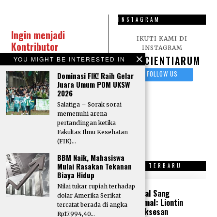
INSTAGRAM
Ingin menjadi
IKUTI KAMI DI
Kontributor
INSTAGRAM
Scientiarum?
Kirim
SCIENTIARUM
YOU MIGHT BE INTERESTED IN
karya tulis berupa
FOLLOW US
Dominasi FIK! Raih Gelar
Artikel, Opini, Puisi,
Juara Umum POM UKSW
dan Sastra lainnya
2026
melalui surel:
Salatiga – Sorak sorai
Redaksi Scientiarum
memenuhi arena
pertandingan ketika
Fakultas Ilmu Kesehatan
(FIK)…
BBM Naik, Mahasiswa
Mulai Rasakan Tekanan
OPINI TERBARU
SASTRA TERBARU
Biaya Hidup
Nilai tukar rupiah terhadap
“Tone Deaf” di
Kristal Sang
dolar Amerika Serikat
Tengah Krisis
Peramal: Liontin
tercatat berada di angka
Politik: Peka atau
Kesuksesan
Rp17.994,40…