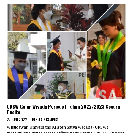
0
2
3
UKSW Gelar Wisuda Periode I Tahun 2022/2023 Secara
Onsite
27 JUNI 2022
2
BERITA
/
KAMPUS
7
Wisudawan Universitas Kristen Satya Wacana (UKSW)
J
melakukan wisuda secara offline pada Sabtu (25/06/2022) pagi