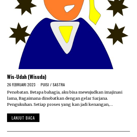
Wis-Udah (Wisuda)
26 FEBRUARI 2023
2
PUISI
/
SASTRA
6
Penobatan. Betapa bahagia, aku bisa mewujudkan imajinasi
F
lama, Bagaimana dinobatkan dengan gelar Sarjana.
E
B
Pengukuhan. Setiap proses yang kan jadi kenangan,…
R
U
LANJUT BACA
A
R
I
2