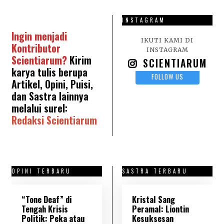
INSTAGRAM
Ingin menjadi
IKUTI KAMI DI
Kontributor
INSTAGRAM
Scientiarum?
Kirim
SCIENTIARUM
karya tulis berupa
FOLLOW US
Artikel, Opini, Puisi,
dan Sastra lainnya
melalui surel:
Redaksi Scientiarum
OPINI TERBARU
SASTRA TERBARU
“Tone Deaf” di
Kristal Sang
Tengah Krisis
Peramal: Liontin
Politik: Peka atau
Kesuksesan