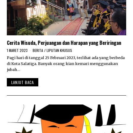
Cerita Wisuda, Perjuangan dan Harapan yang Beriringan
1 MARET 2023
1
BERITA
/
LIPUTAN KHUSUS
M
Pagi hari di tanggal 25 Februari 2023, terlihat ada yang berbeda
A
di Kota Salatiga. Banyak orang kian kemari menggunakan
R
E
jubah…
T
2
LANJUT BACA
0
2
3