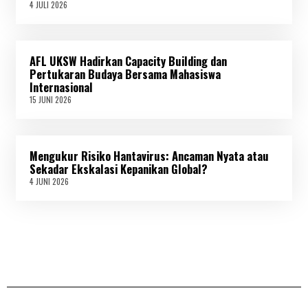
4 JULI 2026
4
2
J
6
U
L
I
AFL UKSW Hadirkan Capacity Building dan
2
0
Pertukaran Budaya Bersama Mahasiswa
2
Internasional
6
15 JUNI 2026
1
5
J
U
N
Mengukur Risiko Hantavirus: Ancaman Nyata atau
I
2
Sekadar Ekskalasi Kepanikan Global?
0
4 JUNI 2026
4
2
J
6
U
N
I
2
0
2
6