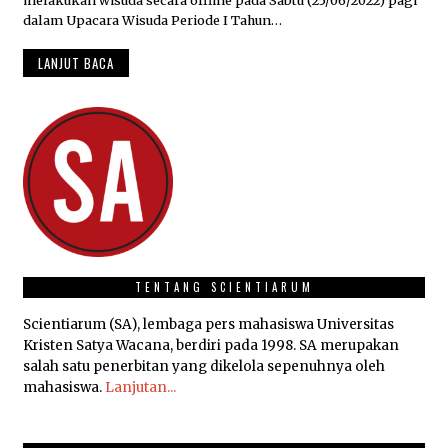
U
N
dalam Upacara Wisuda Periode I Tahun…
I
2
LANJUT BACA
0
2
2
TENTANG SCIENTIARUM
Scientiarum (SA), lembaga pers mahasiswa Universitas
Kristen Satya Wacana, berdiri pada 1998. SA merupakan
salah satu penerbitan yang dikelola sepenuhnya oleh
mahasiswa.
Lanjutan...