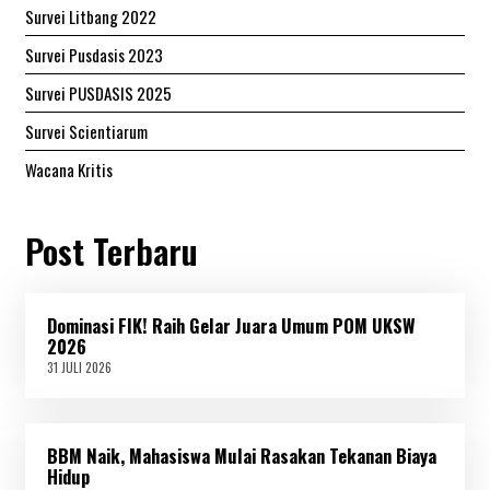
Survei Litbang 2022
Survei Pusdasis 2023
Survei PUSDASIS 2025
Survei Scientiarum
Wacana Kritis
Post Terbaru
Dominasi FIK! Raih Gelar Juara Umum POM UKSW
2026
31 JULI 2026
3
1
J
U
L
BBM Naik, Mahasiswa Mulai Rasakan Tekanan Biaya
I
2
Hidup
0