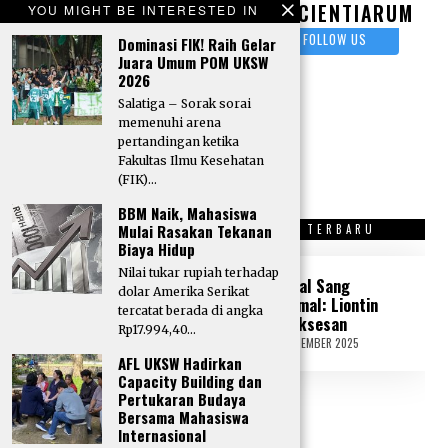
Scientiarum?
Kirim
SCIENTIARUM
YOU MIGHT BE INTERESTED IN
karya tulis berupa
FOLLOW US
Dominasi FIK! Raih Gelar
Artikel, Opini, Puisi,
Juara Umum POM UKSW
dan Sastra lainnya
2026
melalui surel:
Salatiga – Sorak sorai
Redaksi Scientiarum
memenuhi arena
pertandingan ketika
Fakultas Ilmu Kesehatan
(FIK)…
BBM Naik, Mahasiswa
Mulai Rasakan Tekanan
OPINI TERBARU
SASTRA TERBARU
Biaya Hidup
Nilai tukar rupiah terhadap
“Tone Deaf” di
Kristal Sang
dolar Amerika Serikat
Tengah Krisis
Peramal: Liontin
tercatat berada di angka
Politik: Peka atau
Kesuksesan
Rp17.994,40…
Tidak Peka?
18 SEPTEMBER 2025
2
1
AFL UKSW Hadirkan
17 SEPTEMBER 2025
1
S
8
Capacity Building dan
E
S
Pertukaran Budaya
P
E
Bersama Mahasiswa
T
P
Internasional
E
T