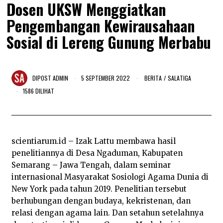
Dosen UKSW Menggiatkan
Pengembangan Kewirausahaan
Sosial di Lereng Gunung Merbabu
DIPOST
ADMIN
5 SEPTEMBER 2022
8
BERITA
/
SALATIGA
S
1586 DILIHAT
E
P
T
E
M
B
scientiarum.id – Izak Lattu membawa hasil
E
R
penelitiannya di Desa Ngaduman, Kabupaten
2
Semarang – Jawa Tengah, dalam seminar
0
2
internasional Masyarakat Sosiologi Agama Dunia di
2
New York pada tahun 2019. Penelitian tersebut
berhubungan dengan budaya, kekristenan, dan
relasi dengan agama lain. Dan setahun setelahnya