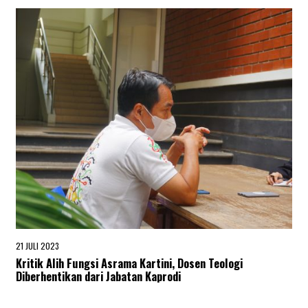
21 JULI 2023
2
1
Kritik Alih Fungsi Asrama Kartini, Dosen Teologi
J
Diberhentikan dari Jabatan Kaprodi
U
L
I