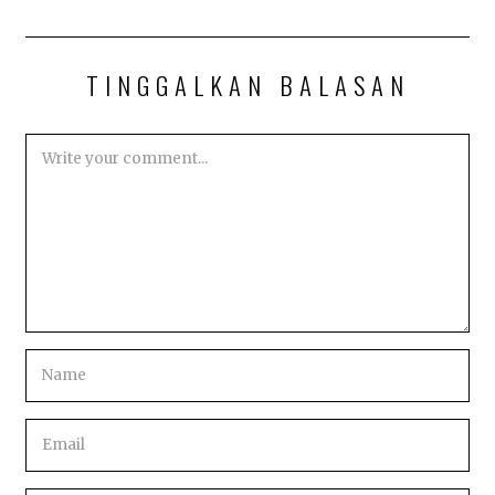
2
0
2
3
TINGGALKAN BALASAN