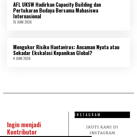
AFL UKSW Hadirkan Capacity Building dan
2
0
Pertukaran Budaya Bersama Mahasiswa
2
Internasional
6
15 JUNI 2026
1
5
J
U
N
Mengukur Risiko Hantavirus: Ancaman Nyata atau
I
2
Sekadar Ekskalasi Kepanikan Global?
0
4 JUNI 2026
4
2
J
6
U
N
I
2
0
2
6
INSTAGRAM
Ingin menjadi
IKUTI KAMI DI
Kontributor
INSTAGRAM