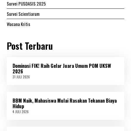
Survei PUSDASIS 2025
Survei Scientiarum
Wacana Kritis
Post Terbaru
Dominasi FIK! Raih Gelar Juara Umum POM UKSW
2026
31 JULI 2026
3
1
J
U
L
BBM Naik, Mahasiswa Mulai Rasakan Tekanan Biaya
I
2
Hidup
0
4 JULI 2026
4
2
J
6
U
L
I