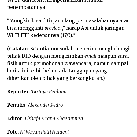
penempatannya.
“Mungkin bisa ditinjau ulang permasalahannya atau
bisa mengganti
provider
,” harap Abi untuk jaringan
Wi-Fi FTI kedepannya (17/3).*
(
Catatan
: Scientiarum sudah mencoba menghubungi
pihak DID dengan mengirimkan
email
maupun surat
fisik untuk permohonan wawancara, namun sampai
berita ini terbit belum ada tanggapan yang
diberikan oleh pihak yang bersangkutan.)
Reporter
:
Tio Jaya Perdana
Penulis
:
Alexander Pedro
Editor
:
Elshafa Kirana Khaerunnisa
Foto
:
Ni Wayan Putri Nuraeni