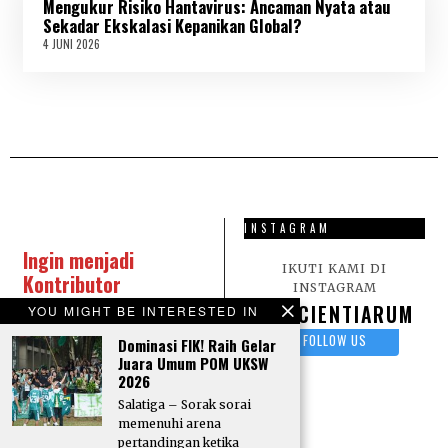
Mengukur Risiko Hantavirus: Ancaman Nyata atau
I
2
Sekadar Ekskalasi Kepanikan Global?
0
4 JUNI 2026
4
2
J
6
U
N
I
2
0
2
6
INSTAGRAM
Ingin menjadi
IKUTI KAMI DI
Kontributor
INSTAGRAM
Scientiarum?
Kirim
SCIENTIARUM
YOU MIGHT BE INTERESTED IN
karya tulis berupa
FOLLOW US
Dominasi FIK! Raih Gelar
Artikel, Opini, Puisi,
Juara Umum POM UKSW
dan Sastra lainnya
2026
melalui surel:
Salatiga – Sorak sorai
Redaksi Scientiarum
memenuhi arena
pertandingan ketika