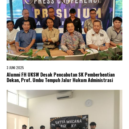
5
3 JUNI 2025
3
J
Alumni FH UKSW Desak Pencabutan SK Pemberhentian
U
Dekan, Prof. Umbu Tempuh Jalur Hukum Administrasi
N
I
2
0
2
5