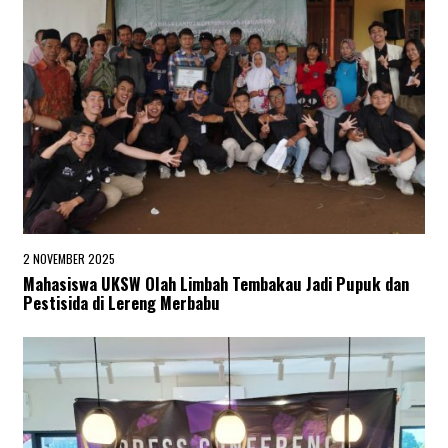
2 NOVEMBER 2025
2
N
Mahasiswa UKSW Olah Limbah Tembakau Jadi Pupuk dan
O
Pestisida di Lereng Merbabu
V
E
M
B
E
R
2
0
2