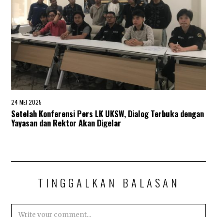
24 MEI 2025
2
4
Setelah Konferensi Pers LK UKSW, Dialog Terbuka dengan
M
Yayasan dan Rektor Akan Digelar
E
I
2
0
2
5
TINGGALKAN BALASAN