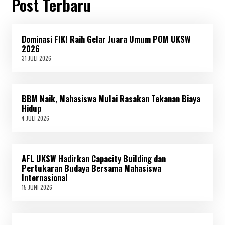
Post Terbaru
Dominasi FIK! Raih Gelar Juara Umum POM UKSW
2026
31 JULI 2026
3
1
J
U
L
BBM Naik, Mahasiswa Mulai Rasakan Tekanan Biaya
I
2
Hidup
0
4 JULI 2026
4
2
J
6
U
L
I
AFL UKSW Hadirkan Capacity Building dan
2
0
Pertukaran Budaya Bersama Mahasiswa
2
Internasional
6
15 JUNI 2026
1
5
J
U
N