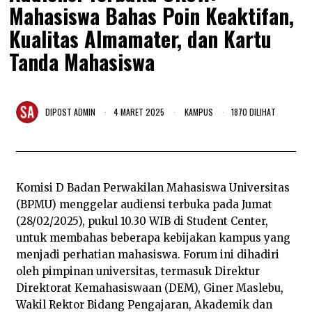
Mahasiswa Bahas Poin Keaktifan,
Kualitas Almamater, dan Kartu
Tanda Mahasiswa
DIPOST
ADMIN
4 MARET 2025
2
KAMPUS
1870 DILIHAT
5
M
A
R
E
T
Komisi D Badan Perwakilan Mahasiswa Universitas
2
0
(BPMU) menggelar audiensi terbuka pada Jumat
2
(28/02/2025), pukul 10.30 WIB di Student Center,
5
untuk membahas beberapa kebijakan kampus yang
menjadi perhatian mahasiswa. Forum ini dihadiri
oleh pimpinan universitas, termasuk Direktur
Direktorat Kemahasiswaan (DEM), Giner Maslebu,
Wakil Rektor Bidang Pengajaran, Akademik dan