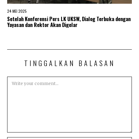
24 MEI 2025
2
4
Setelah Konferensi Pers LK UKSW, Dialog Terbuka dengan
M
Yayasan dan Rektor Akan Digelar
E
I
2
0
2
5
TINGGALKAN BALASAN