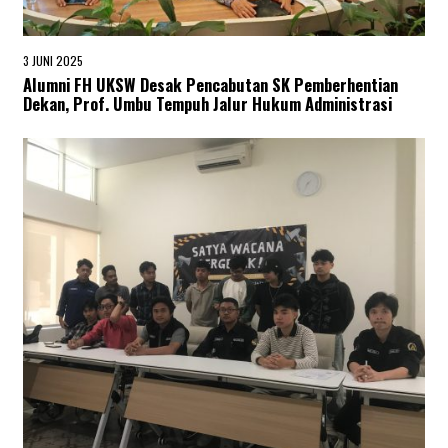
3 JUNI 2025
3
J
Alumni FH UKSW Desak Pencabutan SK Pemberhentian
U
Dekan, Prof. Umbu Tempuh Jalur Hukum Administrasi
N
I
2
0
2
5