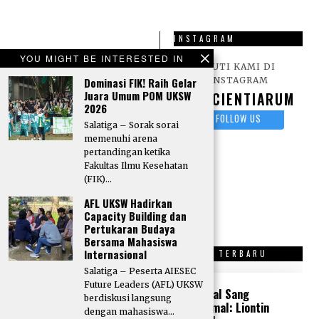
INSTAGRAM
Ingin menjadi
YOU MIGHT BE INTERESTED IN
IKUTI KAMI DI
Kontributor
Dominasi FIK! Raih Gelar
INSTAGRAM
Scientiarum?
Kirim
Juara Umum POM UKSW
SCIENTIARUM
2026
karya tulis berupa
FOLLOW US
Artikel, Opini, Puisi,
Salatiga – Sorak sorai
memenuhi arena
dan Sastra lainnya
pertandingan ketika
melalui surel:
Fakultas Ilmu Kesehatan
Redaksi Scientiarum
(FIK)…
AFL UKSW Hadirkan
Capacity Building dan
Pertukaran Budaya
Bersama Mahasiswa
Internasional
OPINI TERBARU
SASTRA TERBARU
Salatiga – Peserta AIESEC
Future Leaders (AFL) UKSW
“Tone Deaf” di
Kristal Sang
berdiskusi langsung
Tengah Krisis
Peramal: Liontin
dengan mahasiswa…