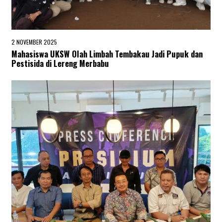
2 NOVEMBER 2025
2
N
Mahasiswa UKSW Olah Limbah Tembakau Jadi Pupuk dan
O
Pestisida di Lereng Merbabu
V
E
M
B
E
R
2
0
2
5