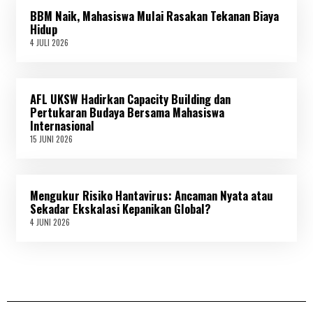
L
BBM Naik, Mahasiswa Mulai Rasakan Tekanan Biaya
I
2
Hidup
0
4 JULI 2026
4
2
J
6
U
L
I
AFL UKSW Hadirkan Capacity Building dan
2
0
Pertukaran Budaya Bersama Mahasiswa
2
Internasional
6
15 JUNI 2026
1
5
J
U
N
Mengukur Risiko Hantavirus: Ancaman Nyata atau
I
2
Sekadar Ekskalasi Kepanikan Global?
0
4 JUNI 2026
4
2
J
6
U
N
I
2
0
2
6