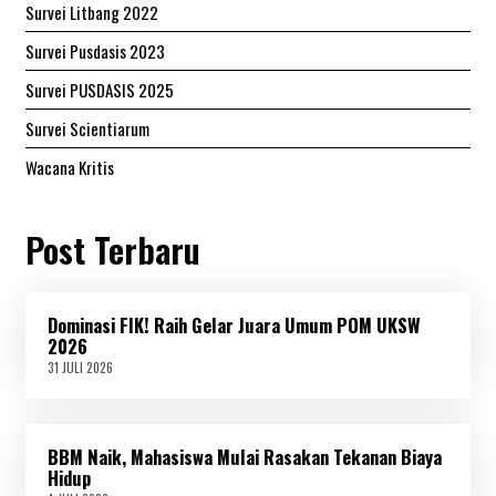
Survei Litbang 2022
Survei Pusdasis 2023
Survei PUSDASIS 2025
Survei Scientiarum
Wacana Kritis
Post Terbaru
Dominasi FIK! Raih Gelar Juara Umum POM UKSW
2026
31 JULI 2026
3
1
J
U
L
BBM Naik, Mahasiswa Mulai Rasakan Tekanan Biaya
I
2
Hidup
0