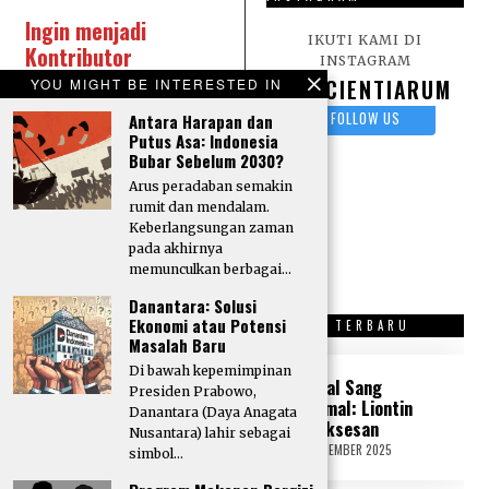
Ingin menjadi
IKUTI KAMI DI
Kontributor
INSTAGRAM
Scientiarum?
Kirim
SCIENTIARUM
YOU MIGHT BE INTERESTED IN
karya tulis berupa
FOLLOW US
Antara Harapan dan
Artikel, Opini, Puisi,
Putus Asa: Indonesia
dan Sastra lainnya
Bubar Sebelum 2030?
melalui surel:
Arus peradaban semakin
Redaksi Scientiarum
rumit dan mendalam.
Keberlangsungan zaman
pada akhirnya
memunculkan berbagai…
Danantara: Solusi
Ekonomi atau Potensi
OPINI TERBARU
SASTRA TERBARU
Masalah Baru
Di bawah kepemimpinan
“Tone Deaf” di
Kristal Sang
Presiden Prabowo,
Tengah Krisis
Peramal: Liontin
Danantara (Daya Anagata
Politik: Peka atau
Kesuksesan
Nusantara) lahir sebagai
Tidak Peka?
18 SEPTEMBER 2025
2
simbol…
1
17 SEPTEMBER 2025
1
S
8