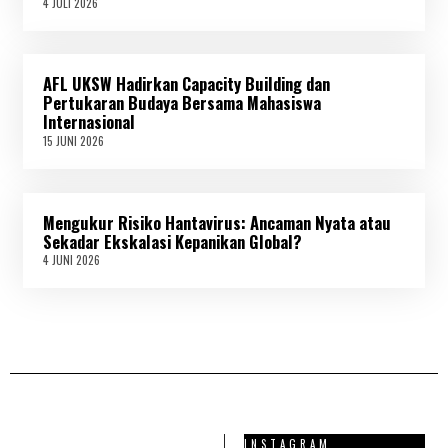
4 JULI 2026
4
2
J
6
U
L
I
AFL UKSW Hadirkan Capacity Building dan
2
0
Pertukaran Budaya Bersama Mahasiswa
2
Internasional
6
15 JUNI 2026
1
5
J
U
N
Mengukur Risiko Hantavirus: Ancaman Nyata atau
I
2
Sekadar Ekskalasi Kepanikan Global?
0
4 JUNI 2026
4
2
J
6
U
N
I
2
0
2
6
INSTAGRAM