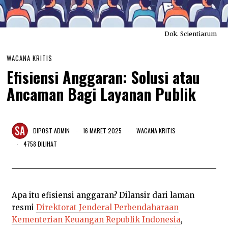
Dok. Scientiarum
WACANA KRITIS
Efisiensi Anggaran: Solusi atau
Ancaman Bagi Layanan Publik
DIPOST
ADMIN
16 MARET 2025
1
WACANA KRITIS
8
4758 DILIHAT
M
A
R
E
T
2
Apa itu efisiensi anggaran? Dilansir dari laman
0
2
resmi
Direktorat Jenderal Perbendaharaan
5
Kementerian Keuangan Republik Indonesia
,