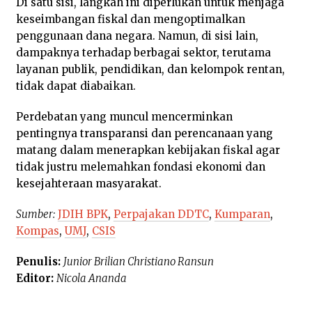
Di satu sisi, langkah ini diperlukan untuk menjaga
keseimbangan fiskal dan mengoptimalkan
penggunaan dana negara. Namun, di sisi lain,
dampaknya terhadap berbagai sektor, terutama
layanan publik, pendidikan, dan kelompok rentan,
tidak dapat diabaikan.
Perdebatan yang muncul mencerminkan
pentingnya transparansi dan perencanaan yang
matang dalam menerapkan kebijakan fiskal agar
tidak justru melemahkan fondasi ekonomi dan
kesejahteraan masyarakat.
Sumber:
JDIH BPK
,
Perpajakan DDTC
,
Kumparan
,
Kompas
,
UMJ
,
CSIS
Penulis:
Junior Brilian Christiano Ransun
Editor:
Nicola Ananda