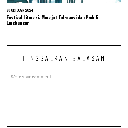
30 OKTOBER 2024
1
9
Festival Literasi: Merajut Toleransi dan Peduli
M
Lingkungan
A
R
E
T
2
0
2
TINGGALKAN BALASAN
5