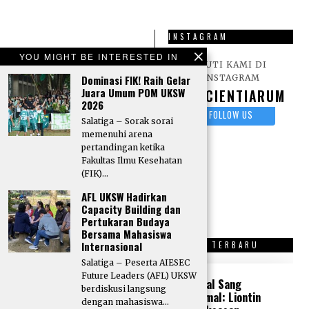
INSTAGRAM
Ingin menjadi
YOU MIGHT BE INTERESTED IN
IKUTI KAMI DI
Kontributor
INSTAGRAM
Dominasi FIK! Raih Gelar
Scientiarum?
Kirim
Juara Umum POM UKSW
SCIENTIARUM
2026
karya tulis berupa
FOLLOW US
Artikel, Opini, Puisi,
Salatiga – Sorak sorai
memenuhi arena
dan Sastra lainnya
pertandingan ketika
melalui surel:
Fakultas Ilmu Kesehatan
Redaksi Scientiarum
(FIK)…
AFL UKSW Hadirkan
Capacity Building dan
Pertukaran Budaya
Bersama Mahasiswa
Internasional
OPINI TERBARU
SASTRA TERBARU
Salatiga – Peserta AIESEC
Future Leaders (AFL) UKSW
“Tone Deaf” di
Kristal Sang
berdiskusi langsung
Tengah Krisis
Peramal: Liontin
dengan mahasiswa…