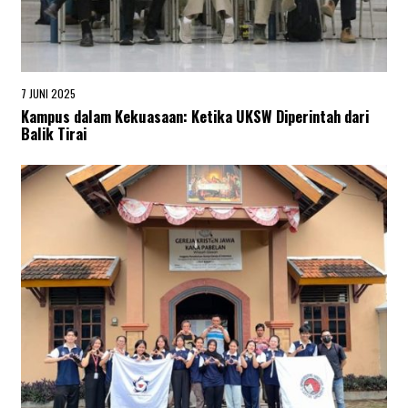
7 JUNI 2025
8
J
Kampus dalam Kekuasaan: Ketika UKSW Diperintah dari
U
Balik Tirai
N
I
2
0
2
5