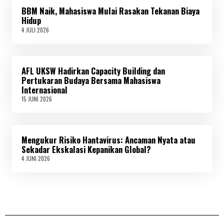
L
BBM Naik, Mahasiswa Mulai Rasakan Tekanan Biaya
I
2
Hidup
0
4 JULI 2026
4
2
J
6
U
L
I
AFL UKSW Hadirkan Capacity Building dan
2
0
Pertukaran Budaya Bersama Mahasiswa
2
Internasional
6
15 JUNI 2026
1
5
J
U
N
Mengukur Risiko Hantavirus: Ancaman Nyata atau
I
2
Sekadar Ekskalasi Kepanikan Global?
0
4 JUNI 2026
4
2
J
6
U
N
I
2
0
2
6