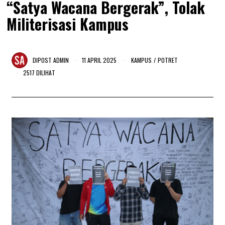
“Satya Wacana Bergerak”, Tolak
Militerisasi Kampus
DIPOST
ADMIN
11 APRIL 2025
1
KAMPUS
/
POTRET
1
2517 DILIHAT
A
P
R
I
L
2
0
2
5