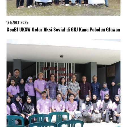
19 MARET 2025
2
5
GenBI UKSW Gelar Aksi Sosial di GKJ Kana Pabelan Glawan
M
A
R
E
T
2
0
2
5