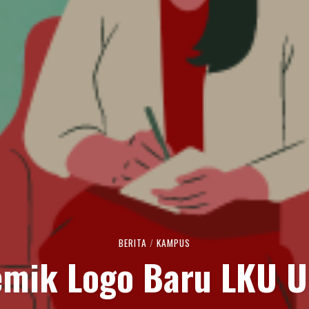
BERITA
/
KAMPUS
emik Logo Baru LKU 