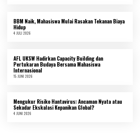
1
J
U
L
BBM Naik, Mahasiswa Mulai Rasakan Tekanan Biaya
I
2
Hidup
0
4 JULI 2026
4
2
J
6
U
L
I
AFL UKSW Hadirkan Capacity Building dan
2
0
Pertukaran Budaya Bersama Mahasiswa
2
Internasional
6
15 JUNI 2026
1
5
J
U
N
Mengukur Risiko Hantavirus: Ancaman Nyata atau
I
2
Sekadar Ekskalasi Kepanikan Global?
0
4 JUNI 2026
4
2
J
6
U
N
I
2