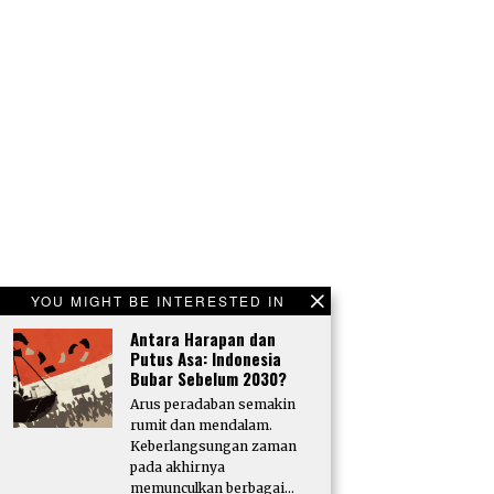
YOU MIGHT BE INTERESTED IN
Antara Harapan dan
Putus Asa: Indonesia
Bubar Sebelum 2030?
Arus peradaban semakin
rumit dan mendalam.
Keberlangsungan zaman
pada akhirnya
memunculkan berbagai…