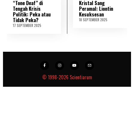
“Tone Deaf” di
Kristal Sang
Tengah Krisis
Peramal: Liontin
Politik: Peka atau
Kesuksesan
Tidak Peka?
18 SEPTEMBER 2025
2
1
17 SEPTEMBER 2025
1
S
8
E
S
P
E
T
P
E
T
M
E
B
M
E
B
R
E
2
R
© 1998-2026
Scientiarum
0
2
2
0
5
2
5