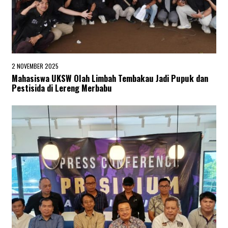
2 NOVEMBER 2025
2
N
Mahasiswa UKSW Olah Limbah Tembakau Jadi Pupuk dan
O
Pestisida di Lereng Merbabu
V
E
M
B
E
R
2
0
2
5