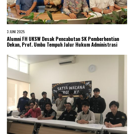
3 JUNI 2025
3
J
Alumni FH UKSW Desak Pencabutan SK Pemberhentian
U
Dekan, Prof. Umbu Tempuh Jalur Hukum Administrasi
N
I
2
0
2
5