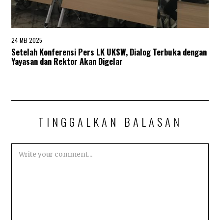
24 MEI 2025
2
4
Setelah Konferensi Pers LK UKSW, Dialog Terbuka dengan
M
Yayasan dan Rektor Akan Digelar
E
I
2
0
2
5
TINGGALKAN BALASAN